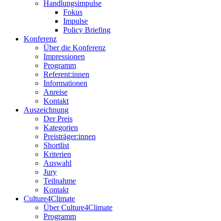
Handlungsimpulse
Fokus
Impulse
Policy Briefing
Konferenz
Über die Konferenz
Impressionen
Programm
Referent:innen
Informationen
Anreise
Kontakt
Auszeichnung
Der Preis
Kategorien
Preisträger:innen
Shortlist
Kriterien
Auswahl
Jury
Teilnahme
Kontakt
Culture4Climate
Über Culture4Climate
Programm