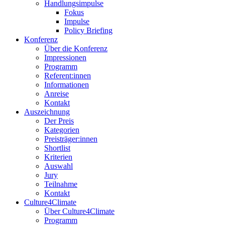
Handlungsimpulse
Fokus
Impulse
Policy Briefing
Konferenz
Über die Konferenz
Impressionen
Programm
Referent:innen
Informationen
Anreise
Kontakt
Auszeichnung
Der Preis
Kategorien
Preisträger:innen
Shortlist
Kriterien
Auswahl
Jury
Teilnahme
Kontakt
Culture4Climate
Über Culture4Climate
Programm