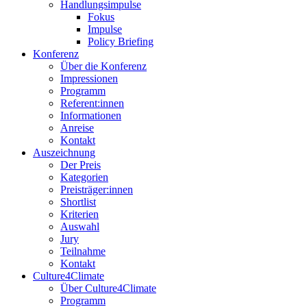
Handlungsimpulse
Fokus
Impulse
Policy Briefing
Konferenz
Über die Konferenz
Impressionen
Programm
Referent:innen
Informationen
Anreise
Kontakt
Auszeichnung
Der Preis
Kategorien
Preisträger:innen
Shortlist
Kriterien
Auswahl
Jury
Teilnahme
Kontakt
Culture4Climate
Über Culture4Climate
Programm