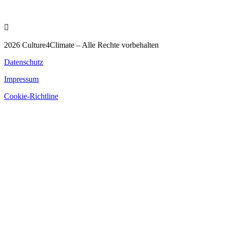

Startförderung durch
2026 Culture4Climate – Alle Rechte vorbehalten
Datenschutz
Impressum
Cookie-Richtline
Service
Infofilm