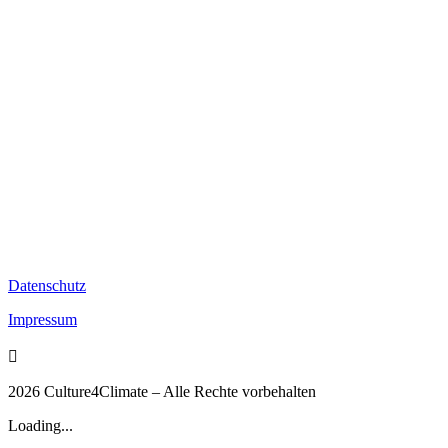
Kontakt
Newsletter
Presse
Registrieren
Ein Programm von
Startförderung durch
Datenschutz
Impressum

2026 Culture4Climate – Alle Rechte vorbehalten
Loading...