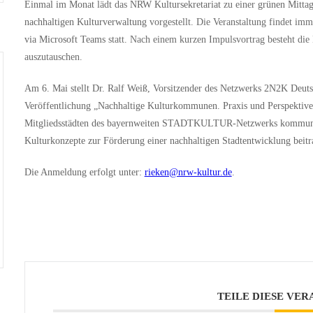
Einmal im Monat
lädt das
NRW Kultursekretariat
zu einer
grünen Mitta
nachhaltigen Kulturverwaltung
vorgestellt. Die Veranstaltung findet im
via Microsoft Teams
statt. Nach einem kurzen Impulsvortrag besteht die 
auszutauschen.
Am 6. Mai stellt Dr. Ralf Weiß, Vorsitzender des Netzwerks 2N2K Deuts
Veröffentlichung „Nachhaltige Kulturkommunen. Praxis und Perspektiv
Mitgliedsstädten des bayernweiten STADTKULTUR-Netzwerks kommunal
Kulturkonzepte zur Förderung einer nachhaltigen Stadtentwicklung beit
Die Anmeldung erfolgt unter:
rieken@nrw-kultur.de
.
TEILE DIESE VE