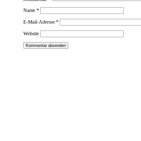
Name
*
E-Mail-Adresse
*
Website
Service
Infofilm
Kontakt