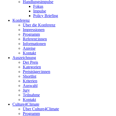
Handlungsimpulse
Fokus
Impulse
Policy Briefing
Konferenz
Über die Konferenz
Impressionen
Programm
Referent:innen
Informationen
Anreise
Kontakt
Auszeichnung
Der Preis
Kategorien
Preisträger:innen
Shortlist
Kriterien
Auswahl
Jury
Teilnahme
Kontakt
Culture4Climate
Über Culture4Climate
Programm