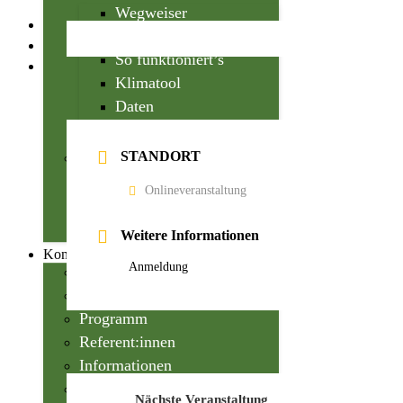
Wegweiser
EN
Themenfelder
Kontakt
So funktioniert’s
Registrieren
Klimatool
Daten
Kontakt
STANDORT
Handlungsimpulse
Fokus
Onlineveranstaltung
Impulse
Policy Briefing
Weitere Informationen
Konferenz
Anmeldung
Über die Konferenz
Impressionen
Programm
Referent:innen
Informationen
Anreise
Nächste Veranstaltung