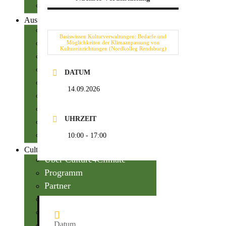
Kontakt
Auszeichnung
Der Preis
Basiswissen Kulturverwaltungen: Bedarfe und
Kategorien
Möglichkeiten der Klimaanpassung von
Kultureinrichtungen (Nordkolleg Rendsburg)
Preisträger:innen
Shortlist
DATUM
Kriterien
14.09.2026
Auswahl
Jury
UHRZEIT
Teilnahme
Kontakt
10:00 - 17:00
Culture4Climate
Über Culture4Climate
Programm
Partner
Beirat
Presse
Datum
Kontakt