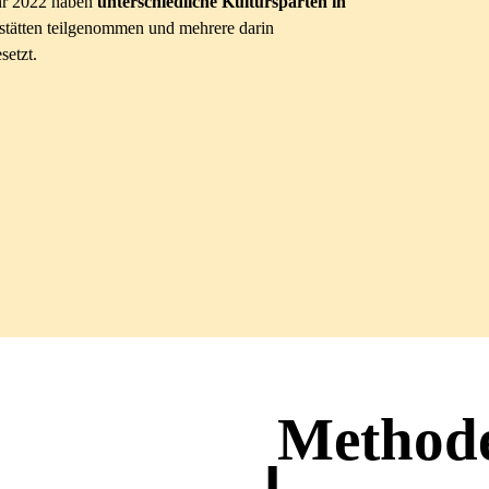
ahr 2022 haben
unterschiedliche Kultursparten in
tätten teilgenommen und mehrere darin
setzt.
Method