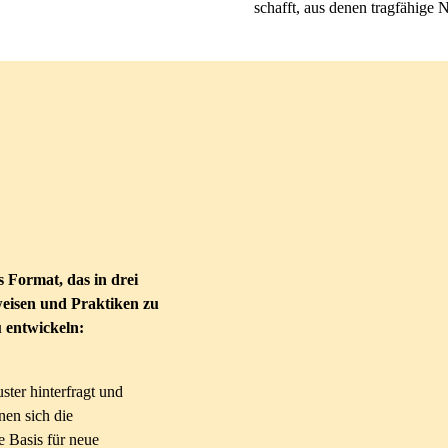
schafft, aus denen tragfähige N
es Format
,
das in drei
weisen und Praktiken zu
 entwickeln:
ter hinterfragt und
nen sich die
 Basis für neue