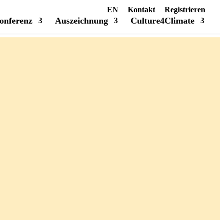
EN
Kontakt
Registrieren
onferenz
Auszeichnung
Culture4Climate