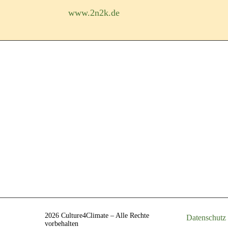
www.2n2k.de
Service
Infofilm
Kontakt
Newsletter
Presse
2026 Culture4Climate – Alle Rechte
Datenschutz
vorbehalten