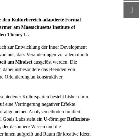
r den Kulturbereich adaptierte Format
harmer am
Massachusetts Institute of
lten
Theory U.
auch zur Entwicklung der Inner Development
avon aus, dass Veränderungen vor allem durch
beit am Mindset
ausgelöst werden. Die
en dabei insbesondere das Beenden von
e Orientierung an konstruktiver
chiedener Kultursparten besteht bisher darin,
uf eine Verringerung negativer Effekte
auf allgemeinen Analysemethoden fundiert
al Goals Labs steht ein U-förmiger
Reflexions-
, der das innere Wissen und die
r:innen aufgreift und Raum für kreative Ideen