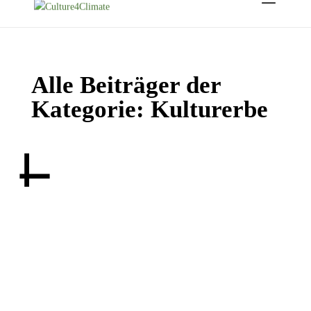
Alle Beiträger der
Kategorie: Kulturerbe
Praxishilfe zu Erneuerbaren Energien und
Gebäudebegrünung im Denkmalbestand
21.07.2025
Kulturerbe
Stadt Hamburg