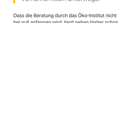
Dass die Beratung durch das Öko-Institut nicht
bei null anfangen wird, liegt neben bisher schon
getroffenen Einzelmaßnahmen auch am starken
Rückhalt in der Belegschaft. „Wir haben unsere
Mitarbeitenden bereits auf die 17
Nachhaltigkeitsziele der UN eingestimmt“, sagt
Jutta Golz, die von einem durchweg positiven
Feedback berichten kann. Schon im Vorfeld
wurden Vorschläge aus den einzelnen
Abteilungen und Standorten
zusammengetragen. Auch sie, so ist sich die
Kommission einig, werden anderen
kommunalen Bibliothekssystemen in
Deutschland zugutekommen.
Autor:in:
Stephan Schwarz-Peters
Foto:
Culture4Climate