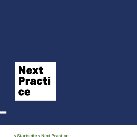
Next
Practi
ce
< Startseite
<
Next Practice